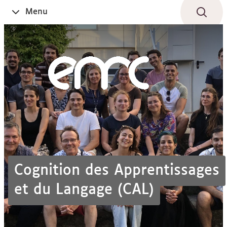
Aller
Navigation
Accès
Connexion
Menu
Ouvrir
au
directs
le
contenu
Cognition des Apprentissages
et du Langage (CAL)