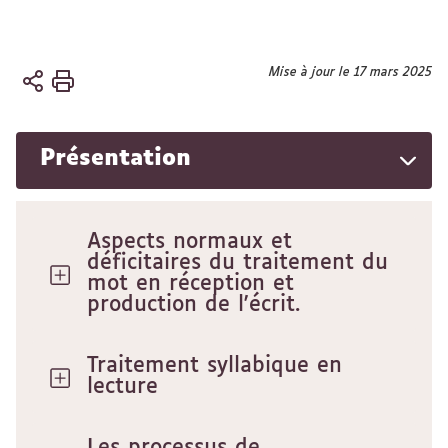
Vous
Mise à jour le 17 mars 2025
Accueil
êtes
ici :
Équipes
Présentation
Équipe
CAL
Aspects normaux et
déficitaires du traitement du
mot en réception et
production de l'écrit.
Traitement syllabique en
lecture