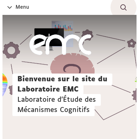
Aller
Navigation
Accès
Connexion
Menu
Ouvrir
au
directs
le
contenu
Bienvenue sur le site du
Laboratoire EMC
Laboratoire d’Étude des
Mécanismes Cognitifs