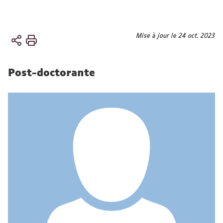
Vous
Mise à jour le 24 oct. 2023
Accueil
êtes
ici :
Post-doctorante