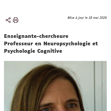
Vous
Mise à jour le 18 mai 2026
Accueil
êtes
ici :
Équipes
Enseignante-chercheure
Équipe
Professeur en Neuropsychologie et
MEA
Psychologie Cognitive