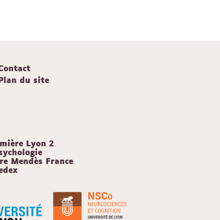
Contact
Plan du site
umière Lyon 2
sychologie
rre Mendès France
edex