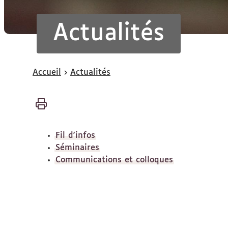
Actualités
Vous
Accueil
Actualités
êtes
ici :
Fil d'infos
Séminaires
Communications et colloques